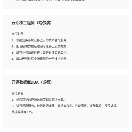
4、负责问答系统的搭建和知识图谱的建立；
云迁移工程师（哈尔滨）
岗位要求：
1、1年及以上自然语言处理方向研究或工作经验，统招本科及以上学历；
岗位职责：
2、熟悉tensorflow，keras，pytorch等常规深度学习框架，快速根据客户需求实现
1、承担业务系统迁移上云的技术咨询服务；
有效的模型；
2、配合解决方案经理编写迁移上云类方案；
3、熟悉掌握至少一种编程语言，如：Python，Java；
3、统管业务系统迁移上云的具体实施工作；
4、 熟悉NLP相关算法与实现；
4、解决迁移过程中所遇到的一些技术问题；
5、至少有一次及以上问答系统的项目实践，熟悉问答系统全流程开发者优先；
6、有较强的问题分析和处理能力，良好的团队合作意识；
7、 参与过相关竞赛或科研项目者优先。
岗位要求：
开源数据库DBA（成都）
1、专科及以上学历，三年以上工作经验，计算机等相关专业；
2、具备常见业务系统资源评估、部署优化和故障排查的能力；
岗位职责：
3、熟悉常见操作系统、存储、网络、 IO 等相关原理；
1、熟悉常见的开源数据库相关解决方案。
4、具有迁移工具实操经验，具备P2V、V2V迁移能力；
2、进行现场服务，包括数据迁移、数据库容灾、性能调优、系统建设、故障处理、
5、熟练华为、VMware虚拟化、云计算及云存储技术；
数据救援等工作。
6、熟悉主流数据库、应用服务器、中间件部署架构和运维方法；
7、具备资源池迁移、应用及数据迁移、异构数据迁移相关经验；
8、具有HCIE/H3CIE/VMware/阿里云等云计算方向认证者优先；
岗位要求：