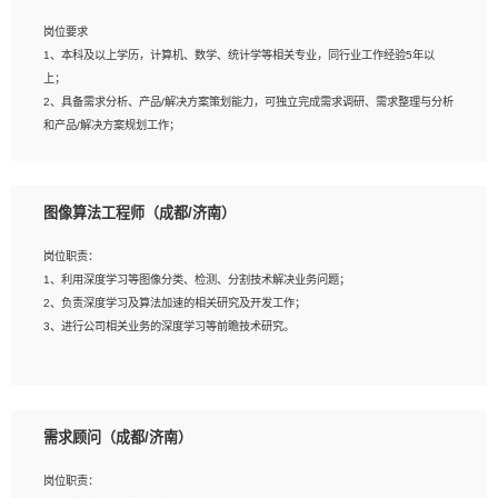
岗位要求
岗位要求：
1、本科及以上学历，计算机、数学、统计学等相关专业，同行业工作经验5年以
1、全日制统招本科及以上学历，计算机相关专业毕业，5年以上开发工作经验；
上；
2、具有扎实的java编程功底和良好的编码习惯，有分布式、多线程及高并发系统开
2、具备需求分析、产品/解决方案策划能力，可独立完成需求调研、需求整理与分析
发经验和性能调优经验尤佳；熟悉JVM调优；掌握基础中间件、基础架构方案和云
和产品/解决方案规划工作；
平台、云产品功能特性，熟练使用相关平台的功能和了解其背后实现机制；
3、逻辑缜密，对用户产品/解决方案体验敏感，对数据敏感，有产品/解决方案意
3、精通主流开发框架经验，精通一门主流开发语言；熟悉主流开源框架源码；
识，有主见，以数据为驱动，以结果为导向；
4、具有一定的大中型项目参与经验，有中间件、基础组件和框架的研发经验，具备
4、具有丰富的AI产品/解决方案解决方案经验，能够针对客户的需求，快速响应输出
研发管理流程建设经验；
图像算法工程师（成都/济南）
相关的解决方案，包括视频分析、图像识别、NLP、OCR、机器学习等；
5、熟悉Spring、Mybatis等开源框架和常用apache组件,熟悉Web服务端开发的各
5、具备AI技术背景，掌握TensorFlow、PyTorch、Spark MLlib、SK-Learn等常见
种常用框架和技术Springboot、Shiro、springcloud等；熟悉Linux常用命令和了解
岗位职责：
AI算法框架，对人脸识别、目标检测、图像识别、OCR、NLP等AI算法有深刻理
常用脚本语言，较丰富的线上系统运维经验，复杂问题排查思路清晰。
1、利用深度学习等图像分类、检测、分割技术解决业务问题；
解。具有AI平台级产品/解决方案从业经验者优先。具有大数据技术背景者优先；
2、负责深度学习及算法加速的相关研究及开发工作；
6、具备良好的客户意识与沟通能力，善于学习思考、创新与团队协作，认真负责、
3、进行公司相关业务的深度学习等前瞻技术研究。
执行力与抗压力强。
岗位要求：
1、统招本科以上学历，图形图像、计算机或数学相关专业；
需求顾问（成都/济南）
2、2年以上图像处理开发经验，熟悉python和spark开发；
3、熟练使用TensorFlow、Theano、Keras 及 Caffe 任意一种主流深度学习框架搭
岗位职责：
建深度学习系统环境；