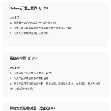
1、本科以上相关专业毕业，拥有三年以上相关数据工作经验经验。
Golang开发工程师（广州）
2、熟悉PostgreSQL、redis、MongoDB、ElasticSearch等开源数据库运维管理，
拥有开发经验优先。
岗位职责：
3、熟悉Oracle、MySQL、SQLServer中一种或多种优先。
1、负责服务端的API以及平台设计跟实现；
4、熟悉Hadoop、HBASE、Spark等大数据平台优先。
2、负责与保证服务端的高性能实现以及并发管理与控制；
5、熟悉linux或任意一种unix操作系统，如有较强操作系统侧工作经验者优先。
3、负责配合前端界面进行功能对接；
6、具备丰富的项目实施经验，较强的自我学习能力。
7、责任心强，为人友好，沟通能力强，具有良好的团队意识。
岗位要求：
1、本科及以上学历，计算机相关专业；
系统架构师（广州）
2、1年以上Golang开发工作经验，能独立完成相应项目开发；
3、基础扎实、熟悉数据结构与算法，熟悉多线程、多进程、IO复用等并发编程思维
岗位职责：
与实现，熟悉常用开源框架及设计模式；
1、负责自研产品开发及开发团队管理；
4、熟悉Golang、连接池、消息队列等组件使用、熟悉后端开发、测试、调试流程
2、负责产品和平台的系统架构设计；
跟工具使用；
3、参与产品与项目的业务分析、技术方案、系统架构设计、技术选型、技术攻关与
5、对技术有激情，喜欢钻研，能快速接受和掌握新技术，学习能力和工作责任心
核心功能设计与实现；
强，良好的沟通表达能力和团队协作能力。
4、根据业务及技术发展，做前瞻性的技术分析、研究及应用；
5、根据业务架构设计与业务需求，上接业务设计下接系统设计，编写系统概要设
计，指导技术骨干进行系统详细设计。
解决方案经理/总监（成都/济南）