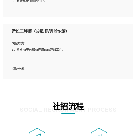
3、负责系统问题的处理。
5、必须有实际的生产环境系统维护经验。
6、有中国移动安全态势系统相关项目经验优先考虑。
岗位要求：
1、精通java编程，熟悉vue和jsp编程；
运维工程师（成都/昆明/哈尔滨）
2、熟悉linux命令；
3、熟练使用springmvc、springcloud、webservice等框架进行开发；
岗位职责：
4、熟练使用oracle、mysql进行开发；
1、负责AI平台和AI应用的的运维工作。
5、熟悉流程开发如使用activiti；
6、计算机相关专业本科以上学历，3年以上开发工作经验。
岗位要求：
1、计算机相关专业，大专以上学历，2年以上开发运维工作经验；
2、必须具备的能力：有丰富的运维开发和K8S运维经验；熟悉K8S、Git、docker
等相关工具使用；熟练掌握Linux环境下的Shell语言 ；工作责任感强、具有良好的
沟通能力、服务意识；
3、掌握Linux环境下的Python编程语言；
社招流程
4、掌握DevOps思想、方法和流程。Jenkins工具使用；
SOCIAL RECRUITMENT PROCESS
5、掌握常见中间件配置与优化，如mysql、nginx等；
6、掌握服务器的维护，熟悉linux系统的常用操作；
7、掌握和第三方系统API接口的维护操作，和安全漏洞扫描的修复工作。