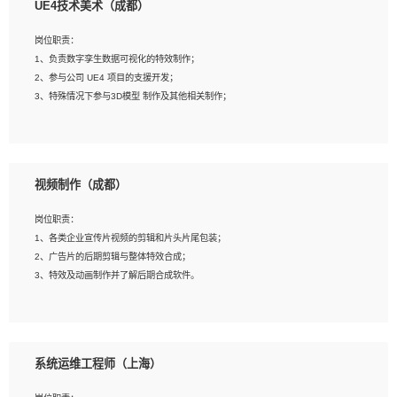
UE4技术美术（成都）
2、熟练掌握 Unity3D 程序开发，精通 C# 语言开发；
3、具有大量插件的使用调试经历，开发测试过 UWP 端程序者优先；
岗位职责：
4、有良好的沟通能力和团队合作意识；
1、负责数字孪生数据可视化的特效制作；
5、开发过 HoloLens 程序者优先。
2、参与公司 UE4 项目的支援开发；
3、特殊情况下参与3D模型 制作及其他相关制作；
岗位要求：
1、全日制本科以上学历，美术、动画相关专业毕业，具有相关效果制作经验2年以
视频制作（成都）
上；
2、熟练掌握 Particle 或 Niagara 制作特效模块；
岗位职责：
3、想象力丰富, 有一定的艺术审美深度；
1、各类企业宣传片视频的剪辑和片头片尾包装；
4、有良好的场景特效搭建功底；
2、广告片的后期剪辑与整体特效合成；
5、熟悉 3Ds Max 或者 Maya；
3、特效及动画制作并了解后期合成软件。
6、有良好的沟通能力和团队合作意识；
7、参与过建筑结构表现相关项目者优先
岗位要求：
1、热爱影视，责任心强，有强烈的兴趣和后期制作的主观能动性；
系统运维工程师（上海）
2、熟练使用After Effect、Photo Shop、熟练掌握视频剪辑和特效包装软件；
3、能对影片后期进行整体调色控制，具备一定审美感；