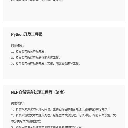
4、有较强的系统需求分析、文档编写能力、沟通能力；
5、具备与多团队合作的经验，良好团队协作精神；
岗位要求：
1、全日制本科及以上学历，计算机相关专业毕业，一年以上前端开发工作经验；
2、熟练掌握HTML、CSS、JavaScript等web相关技术；
Python开发工程师
3、熟悉react/vue/angular任何一种前端框架，熟悉react优先；
4、熟悉webpack配置和git操作；
岗位职责：
5、善于沟通，具有团队意识；
1、负责公司后台产品开发；
2、负责公司后端产品的性能调优工作；
3、参与公司AI产品的开发、实施、测试文档编写工作。
岗位要求:
1、计算机相关专业，本科及以上学历，2年以上后端开发经验，有过运营商项目经
NLP自然语言处理工程师（济南）
验的更佳；
2、熟练python编程语言，熟悉服务端开发流程，熟悉常见的算法和数据结构；
岗位职责：
3、熟悉数据库开发，熟悉Mysql、Oracle、MongoDb数据库应用开发其中一种；
1、负责相关算法的设计与实现，主要包括自然语言处理、通用机器学习算法；
4、熟悉Python Wed框架（Django/Flask...）代码能力优秀，熟悉编码规范和具备
2、负责大规模文本数据库处理，包括生文本预处理，句法分析，命名实体识别，文
良好的文档编写能力）；
本分类与文本摘要生成；
5、沟通表达能力强，具备团队协作能力。
3、跟踪自然语言处理的前沿技术和业界先进的模型应用；