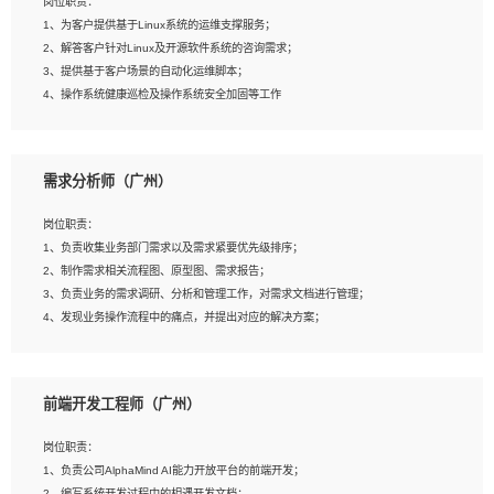
岗位职责：
4、在剪辑上会思考，有一定编导思维；
1、为客户提供基于Linux系统的运维支撑服务；
5、踏实， 勤奋，愿意在工作中不断学习，提高自我；
2、解答客户针对Linux及开源软件系统的咨询需求；
6、能与同事友好相处。
3、提供基于客户场景的自动化运维脚本；
4、操作系统健康巡检及操作系统安全加固等工作
岗位要求：
需求分析师（广州）
1、全日制本科计算机相关专业毕业，3年以上相关工作经验；
2、精通linux操作系统的运行维护，具有故障处理的能力
岗位职责：
3、熟练使用脚本语言，shell/python任一种，熟练使用Ansible
1、负责收集业务部门需求以及需求紧要优先级排序；
4、熟悉linux常见服务、中间件的基本原理、部署以及故障处理，如：Mysql、
2、制作需求相关流程图、原型图、需求报告；
Apache、Nginx、Zabbix、Kafka等
3、负责业务的需求调研、分析和管理工作，对需求文档进行管理；
5、熟悉主流虚拟化技术，如：VMware、KVM
4、发现业务操作流程中的痛点，并提出对应的解决方案；
6、具备网络方面的基础知识，熟悉常见的网络协议，如TCP/IP，转发原理，路由优
5、完成其他上级领导交予的任务和工作。
先级等
7、了解容器技术，熟悉docker或podman
8、有良好的文档编写能力和沟通能力，有RHCE证书优先
前端开发工程师（广州）
岗位要求：
1、本科以上学历，一年以上需求分析相关经验者优先；
岗位职责：
2、熟悉产品及需求规划工具，如:Axure、Xmind、MS Project等；
1、负责公司AlphaMind AI能力开放平台的前端开发；
3、具备良好的交流协调能力，有较强的责任感、工作积极主动；
2、编写系统开发过程中的相遇开发文档；