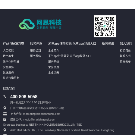
产品与解决方案
服务体系
米兰app注册登录-米兰app登录入口
新闻资讯
加入我们
人工智能
服务级别
企业简介
招聘岗位
数字孪生
服务网络
米兰app注册登录-米兰app登录入口
联系方式
数字化转型解
服务网络
留言表单
安全服务
荣誉资质
运维服务
企业风采
技术咨询服务
联系我们
400-808-5058
周一到周五9:30-18:00 (北京时间）
广州市黄埔区科学大道18号芯大厦B2栋1-2层
商务合作: marketing@mariahmundi.com
媒体合作: media@mariahmundi.com
Overseas business: NETTHINK HOLDINGS(HK)CO.,LIMITED
Add: Unit 04-05, 16F, The Broadway No.54-62 Lockhart Road,
Wanchai, HongKong