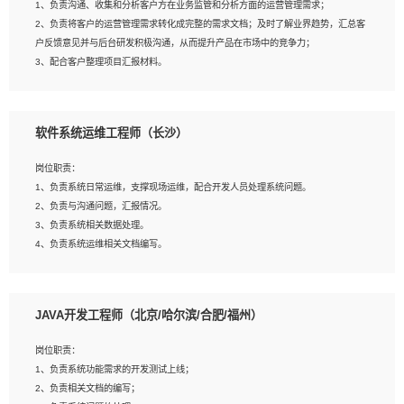
1、负责沟通、收集和分析客户方在业务监管和分析方面的运营管理需求；
4、熟悉OPENCV、HALCON等常用图像处理软件，熟练进行图像处理；
2、负责将客户的运营管理需求转化成完整的需求文档；及时了解业界趋势，汇总客
5、熟悉主流的分类算法、聚类算法和关联分析算法原理，能熟练使用神经网络算法
户反馈意见并与后台研发积极沟通，从而提升产品在市场中的竞争力；
的进行业务建模；
3、配合客户整理项目汇报材料。
6、对OCR领域有深入的研究，熟悉模型调参，压缩和整型化方法；
7、熟悉mysql、oracle、MongoDB、redis等其中一种数据库使用。
岗位要求：
软件系统运维工程师（长沙）
1、3年以上运营或解决方案的工作经验。
2、具备良好的逻辑能力、沟通能力和文字处理能力，能够从海量数据中发现关键特
岗位职责：
征，可独立提出完整的优化方案,并推动方案执行达成结果；熟练使用PPT、
1、负责系统日常运维，支撑现场运维，配合开发人员处理系统问题。
WORD、EXCEL等办公软件；
2、负责与沟通问题，汇报情况。
3、深入理解公司各项AI产品和技术信息；具有较强的文档编写能力，能独立撰写
3、负责系统相关数据处理。
PPT、方案建议书等，面试时需携带个人制作的专业PPT文件进行展示。
4、负责系统运维相关文档编写。
5、负责现场对接客户，沟通事项。
JAVA开发工程师（北京/哈尔滨/合肥/福州）
岗位要求：
1、计算机相关专业本科以上学历，1年以上软件系统运维经验。
岗位职责：
2、精通linux命令。
1、负责系统功能需求的开发测试上线；
3、熟悉oracle、mysql 数据库。
2、负责相关文档的编写；
4、善于沟通，具有良好的团队合作精神和协作能力。