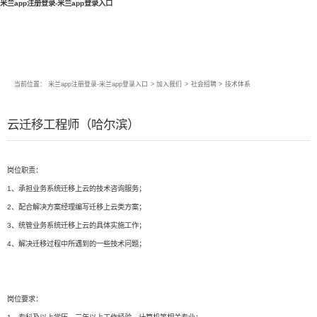
米兰app注册登录-米兰app登录入口
当前位置：
米兰app注册登录-米兰app登录入口
>
加入我们
>
社会招聘
>
技术体系
云迁移工程师（哈尔滨）
岗位职责：
1、承担业务系统迁移上云的技术咨询服务；
2、配合解决方案经理编写迁移上云类方案；
3、统管业务系统迁移上云的具体实施工作；
4、解决迁移过程中所遇到的一些技术问题；
岗位要求：