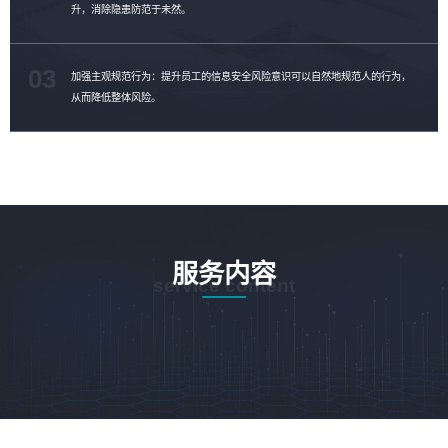
升，消除隐患防范于未然。
03
加强主观规范行为：提升员工的信息安全风险意识可以自然地规范人的行为，
从而降低整体风险。
服务内容
service content