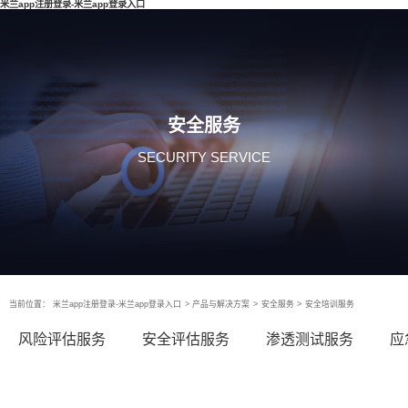
米兰app注册登录-米兰app登录入口
安全服务
SECURITY SERVICE
当前位置：
米兰app注册登录-米兰app登录入口
>
产品与解决方案
>
安全服务
>
安全培训服务
风险评估服务
安全评估服务
渗透测试服务
应