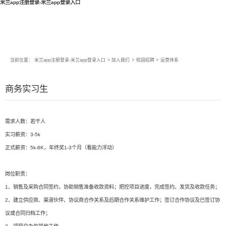
米兰app注册登录-米兰app登录入口
当前位置：
米兰app注册登录-米兰app登录入口
>
加入我们
>
校园招聘
>
运营体系
商务实习生
需求人数：若干人
实习薪资：3-5k
正式薪资：5k-8K，年终奖1-3个月（看能力浮动）
岗位职责：
1、销售及采购合同签约，协助销售准备收款资料；把控项目进度，完成签约、发货及收款任务；
2、建立供应商、渠道伙伴、协议商合作关系及后期合作关系维护工作；签订合作协议及已签订协
议或合同归档工作；