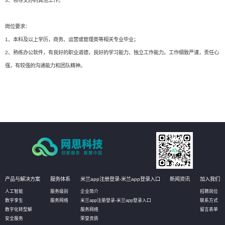
3、领导交办的其他工作。
岗位要求：
1、本科及以上学历，商务、运营或管理类等相关专业毕业；
2、熟练办公软件，有良好的职业道德，良好的学习能力、独立工作能力。工作细致严谨，责任心
强，有较强的沟通能力和团队精神。
产品与解决方案
服务体系
米兰app注册登录-米兰app登录入口
新闻资讯
加入我们
人工智能
服务级别
企业简介
招聘岗位
数字孪生
服务网络
米兰app注册登录-米兰app登录入口
联系方式
数字化转型解
服务网络
留言表单
安全服务
荣誉资质